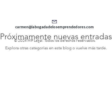
carmen@labogadadelosemprendedores.com
Próximamente nuevas entradas
© 2024 MP Legal.
Todos los derechos reservados.
Explora otras categorías en este blog o vuelve más tarde.