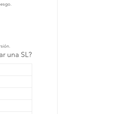
iesgo.
sión.
r una SL?