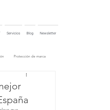
í
Servicios
Blog
Newsletter
ión
Protección de marca
mejor
 España
clave que 