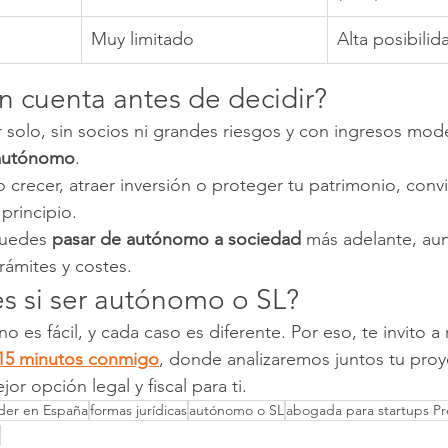
Muy limitado
Alta posibilid
n cuenta antes de decidir?
 solo, sin socios ni grandes riesgos y con ingresos mod
autónomo
.
to crecer, atraer inversión o proteger tu patrimonio, con
principio.
uedes 
pasar de autónomo a sociedad
 más adelante, au
rámites y costes.
s si ser autónomo o SL?
o es fácil, y cada caso es diferente. Por eso, te invito a 
e 15 minutos conmigo
, donde analizaremos juntos tu proy
or opción legal y fiscal para ti.
er en España
formas jurídicas
autónomo o SL
abogada para startups P