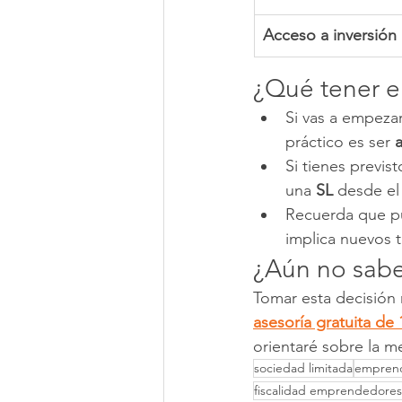
Acceso a inversión
¿Qué tener e
Si vas a empezar
práctico es ser 
Si tienes previs
una 
SL
 desde el 
Recuerda que p
implica nuevos t
¿Aún no sabe
Tomar esta decisión n
asesoría gratuita d
orientaré sobre la mej
sociedad limitada
emprend
fiscalidad emprendedores