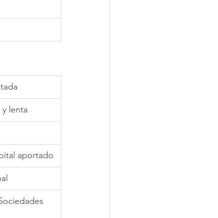
itada
y lenta
pital aportado
al
Sociedades 