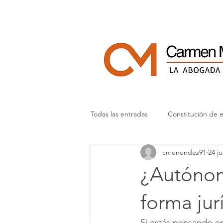
Todas las entradas
Constitución de 
cmenendez91
24 ju
Legalidad digital y RGPD
Histo
¿Autónom
forma ju
Si estás pensando e