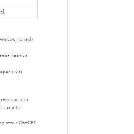
ad
erados, lo más 
viene montar 
nque esto 
reservar una 
ecto y te 
reguntar a ChatGPT