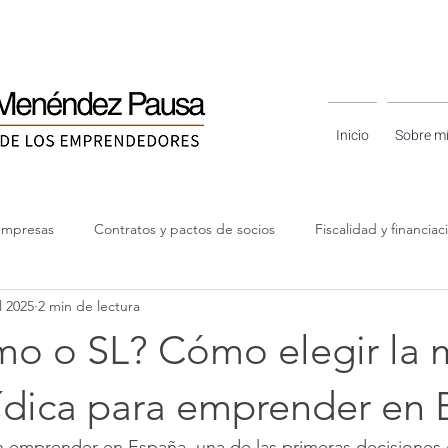
Inicio
Sobre m
empresas
Contratos y pactos de socios
Fiscalidad y financiac
l 2025
2 min de lectura
rias reales y casos prácticos
Guías y recursos
o o SL? Cómo elegir la 
rídica para emprender en
n emprender en España, una de las primeras decisiones 